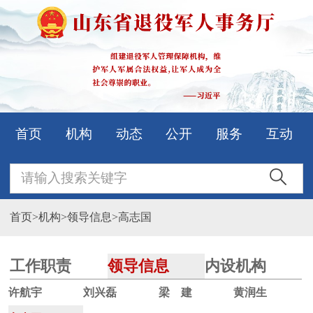
首页
机构
动态
公开
服务
互动
首页
>
机构
>
领导信息
>
高志国
工作职责
领导信息
内设机构
直属单位
办公地址
许航宇
刘兴磊
梁 建
黄润生