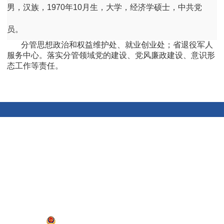
男，汉族，1970年10月生，大学，经济学硕士，中共党
员。
分管思想政治和权益维护处、就业创业处；省退役军人
服务中心。落实分管领域党的建设、党风廉政建设、意识形
态工作等责任。
关于我们
联系我们
网站地图
网站声明
版权所有：山东省退役军人事务厅
联系地址：山东省济南市历下区经十路14439号
网站标识码：3700000101
鲁ICP备 05051451号
鲁公网安备 37010202001561号